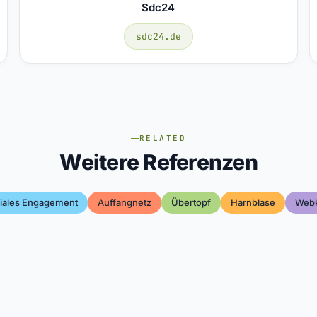
Sdc24
sdc24.de
RELATED
Weitere Referenzen
iales Engagement
Auffangnetz
Übertopf
Harnblase
Webk