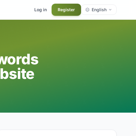
Log in
Register
English
ywords
bsite