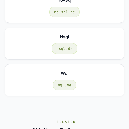
No-Sql
no-sql.de
Nsql
nsql.de
Wql
wql.de
RELATED