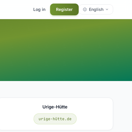
Log in
Register
English
Urige-Hütte
urige-hütte.de