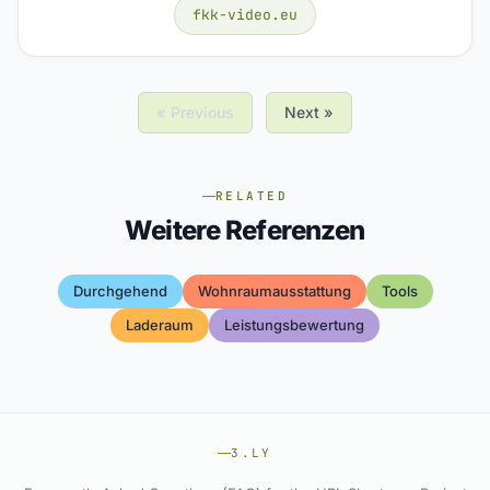
fkk-video.eu
« Previous
Next »
RELATED
Weitere Referenzen
Durchgehend
Wohnraumausstattung
Tools
Laderaum
Leistungsbewertung
3.LY