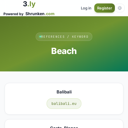
3
.ly
Log in
Register
Shrunken
.com
Powered by
REFERENCES / KEYWORD
Beach
Balibali
balibali.eu