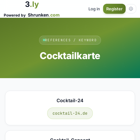
3
.ly
Log in
Register
Shrunken
.com
Powered by
REFERENCES / KEYWORD
Cocktailkarte
Cocktail-24
cocktail-24.de