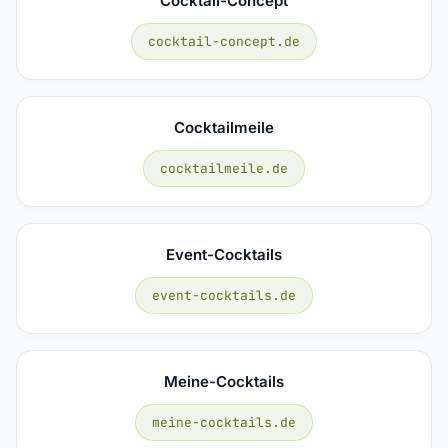
Cocktail-Concept
cocktail-concept.de
Cocktailmeile
cocktailmeile.de
Event-Cocktails
event-cocktails.de
Meine-Cocktails
meine-cocktails.de