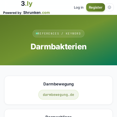
3
.ly
Log in
Register
Shrunken
.com
Powered by
REFERENCES / KEYWORD
Darmbakterien
Darmbewegung
darmbewegung.de