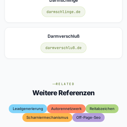
Darmschlinge
darmschlinge.de
Darmverschluß
darmverschluß.de
RELATED
Weitere Referenzen
Leadgenerierung
Autorennetzwerk
Reitabzeichen
Scharniermechanismus
Off-Page-Seo