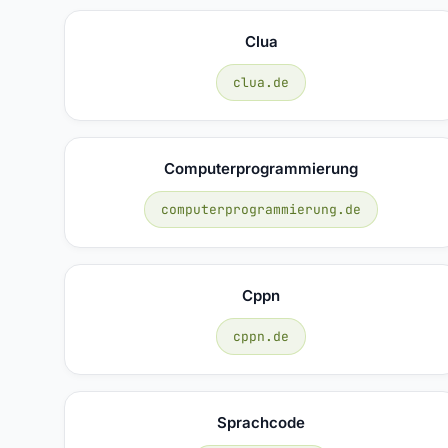
Clua
clua.de
Computerprogrammierung
computerprogrammierung.de
Cppn
cppn.de
Sprachcode