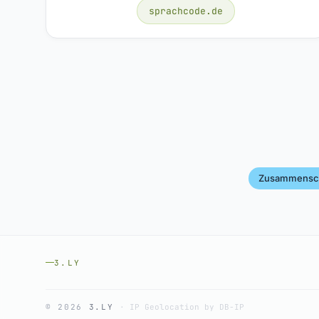
sprachcode.de
Zusammensc
3.LY
© 2026
3.LY
·
IP Geolocation by DB-IP