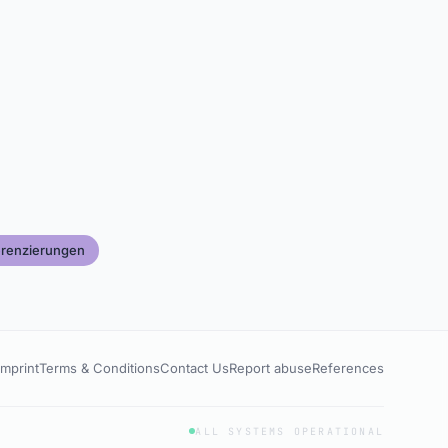
erenzierungen
Imprint
Terms & Conditions
Contact Us
Report abuse
References
ALL SYSTEMS OPERATIONAL