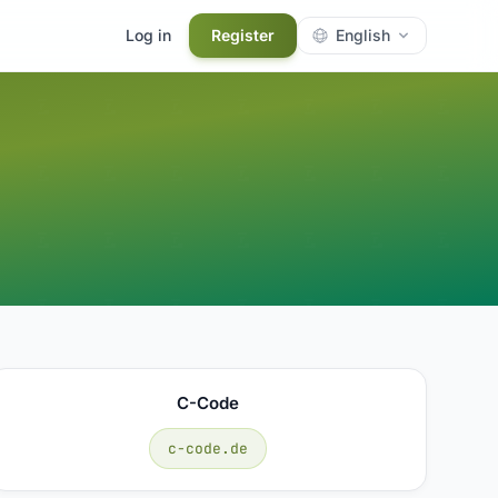
Log in
Register
English
C-Code
c-code.de