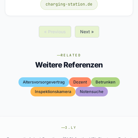
charging-station.de
« Previous
Next »
RELATED
Weitere Referenzen
Altersvorsorgevertrag
Dozent
Betrunken
Inspektionskamera
Notensuche
3.LY