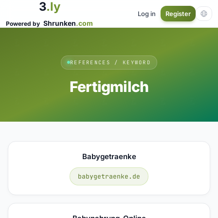
3
.ly
Log in
Register
Shrunken
.com
Powered by
REFERENCES / KEYWORD
Fertigmilch
Babygetraenke
babygetraenke.de