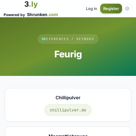
3
.ly
Log in
Register
Shrunken
.com
Powered by
REFERENCES / KEYWORD
Feurig
Chillipulver
chillipulver.de