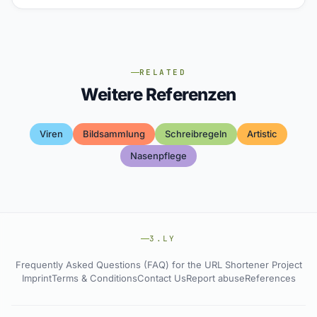
RELATED
Weitere Referenzen
Viren
Bildsammlung
Schreibregeln
Artistic
Nasenpflege
3.LY
Frequently Asked Questions (FAQ) for the URL Shortener Project
Imprint
Terms & Conditions
Contact Us
Report abuse
References