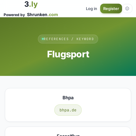
3
.ly
Log in
Register
Shrunken
.com
Powered by
REFERENCES / KEYWORD
Flugsport
Bhpa
bhpa.de