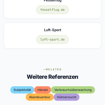
Fesselflug
fesselflug.de
Luft-Sport
luft-sport.de
RELATED
Weitere Referenzen
Subjektivität
Händel
Verbrauchsüberwachung
Abenteuertour
Hühnerzucht