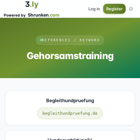
3
.ly
Log in
Register
Shrunken
.com
Powered by
REFERENCES / KEYWORD
Gehorsamstraining
Begleithundpruefung
begleithundpruefung.de