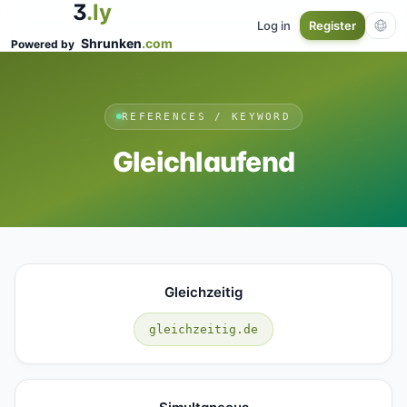
3
.ly
Log in
Register
Shrunken
.com
Powered by
REFERENCES / KEYWORD
Gleichlaufend
Gleichzeitig
gleichzeitig.de