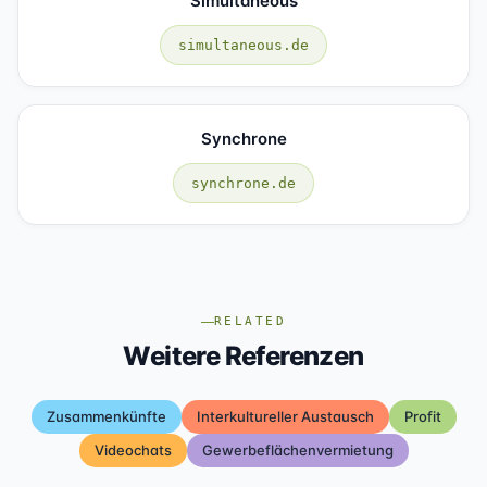
Simultaneous
simultaneous.de
Synchrone
synchrone.de
RELATED
Weitere Referenzen
Zusammenkünfte
Interkultureller Austausch
Profit
Videochats
Gewerbeflächenvermietung