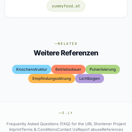
yummyfood.at
RELATED
Weitere Referenzen
Knochenstruktur
Betriebsdauer
Pulverisierung
Empfindungsstörung
Lichtbogen
3.LY
Frequently Asked Questions (FAQ) for the URL Shortener Project
Imprint
Terms & Conditions
Contact Us
Report abuse
References