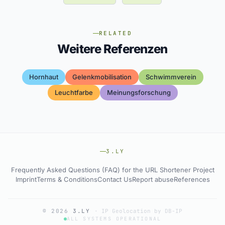
RELATED
Weitere Referenzen
Hornhaut
Gelenkmobilisation
Schwimmverein
Leuchtfarbe
Meinungsforschung
3.LY
Frequently Asked Questions (FAQ) for the URL Shortener Project
Imprint
Terms & Conditions
Contact Us
Report abuse
References
© 2026
3.LY
·
IP Geolocation by DB-IP
ALL SYSTEMS OPERATIONAL