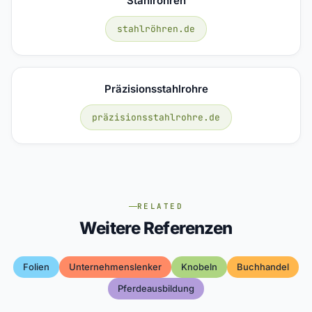
Stahlröhren
stahlröhren.de
Präzisionsstahlrohre
präzisionsstahlrohre.de
RELATED
Weitere Referenzen
Folien
Unternehmenslenker
Knobeln
Buchhandel
Pferdeausbildung