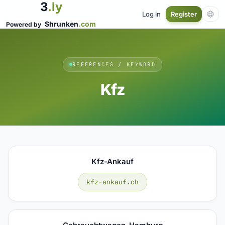
3
.ly
Log in
Register
Shrunken
.com
Powered by
REFERENCES / KEYWORD
Kfz
Kfz-Ankauf
kfz-ankauf.ch