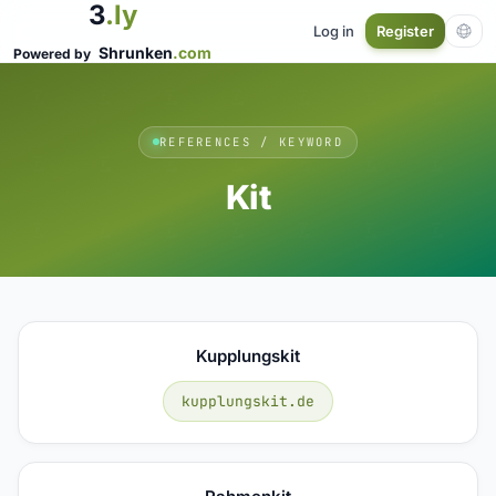
3
.ly
Log in
Register
Shrunken
.com
Powered by
REFERENCES / KEYWORD
Kit
Kupplungskit
kupplungskit.de