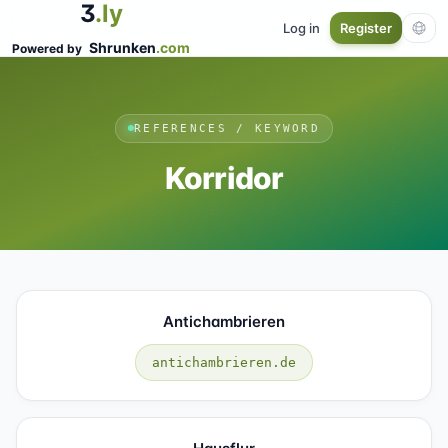
3
.ly
Log in
Register
Shrunken
.com
Powered by
REFERENCES / KEYWORD
Korridor
Antichambrieren
antichambrieren.de