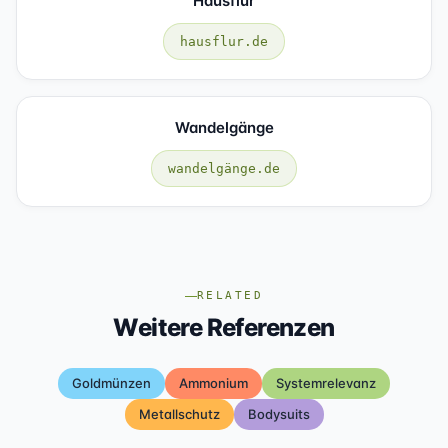
Hausflur
hausflur.de
Wandelgänge
wandelgänge.de
RELATED
Weitere Referenzen
Goldmünzen
Ammonium
Systemrelevanz
Metallschutz
Bodysuits