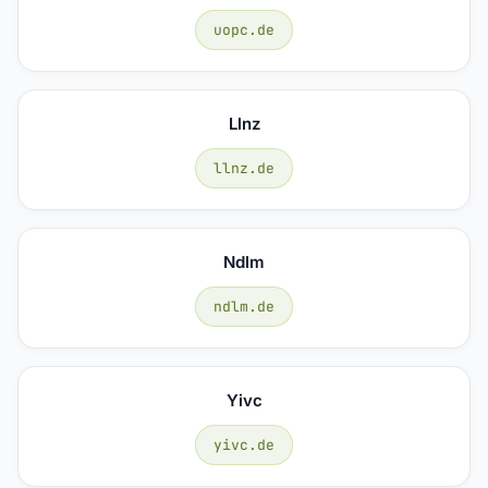
uopc.de
Llnz
llnz.de
Ndlm
ndlm.de
Yivc
yivc.de