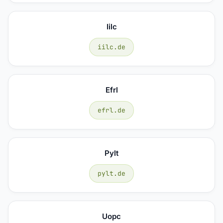
Iilc
iilc.de
Efrl
efrl.de
Pylt
pylt.de
Uopc