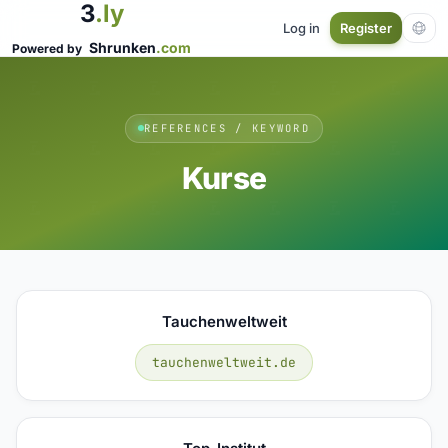
3
.ly
Log in
Register
Shrunken
.com
Powered by
REFERENCES / KEYWORD
Kurse
Tauchenweltweit
tauchenweltweit.de