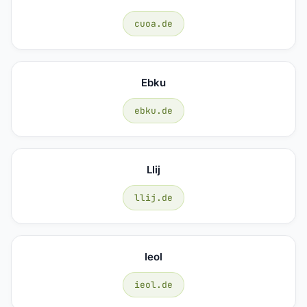
cuoa.de
Ebku
ebku.de
Llij
llij.de
Ieol
ieol.de