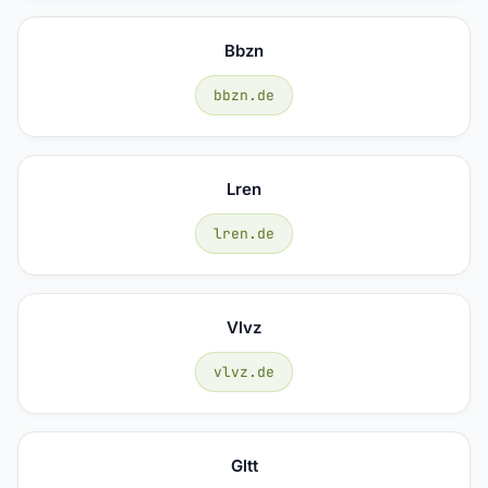
Bbzn
bbzn.de
Lren
lren.de
Vlvz
vlvz.de
Gltt