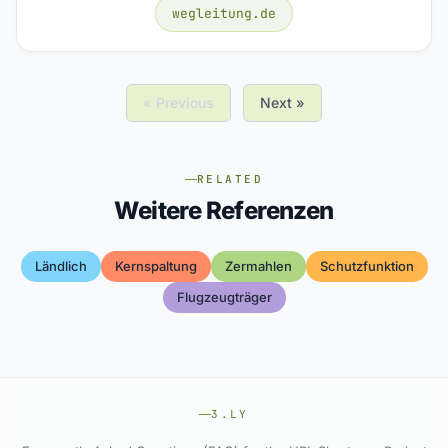
wegleitung.de
« Previous
Next »
RELATED
Weitere Referenzen
Ländlich
Kernspaltung
Zermahlen
Schutzfunktion
Flugzeugträger
3.LY