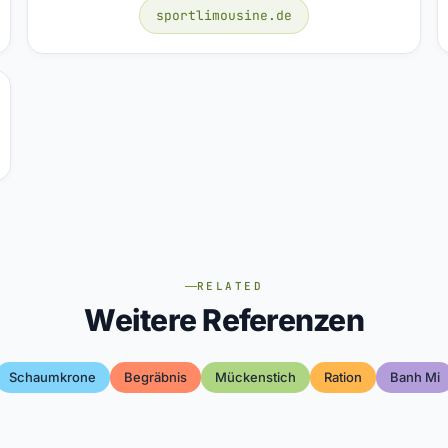
sportlimousine.de
RELATED
Weitere Referenzen
Schaumkrone
Begräbnis
Mückenstich
Ration
Banh Mi