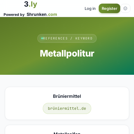
3
.ly
Log in
Register
Shrunken
.com
Powered by
REFERENCES / KEYWORD
Metallpolitur
Brüniermittel
brüniermittel.de