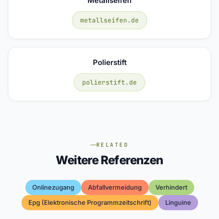
Metallseifen
metallseifen.de
Polierstift
polierstift.de
RELATED
Weitere Referenzen
Onlinezugang
Abfallvermeidung
Verhindert
Epg (elektronische Programmzeitschrift)
Linguine