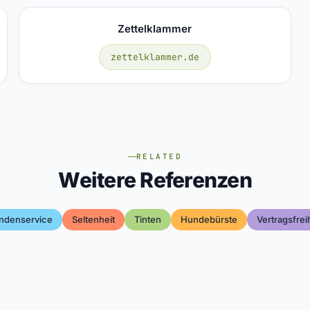
Zettelklammer
zettelklammer.de
RELATED
Weitere Referenzen
ndenservice
Seltenheit
Tinten
Hundebürste
Vertragsfrei