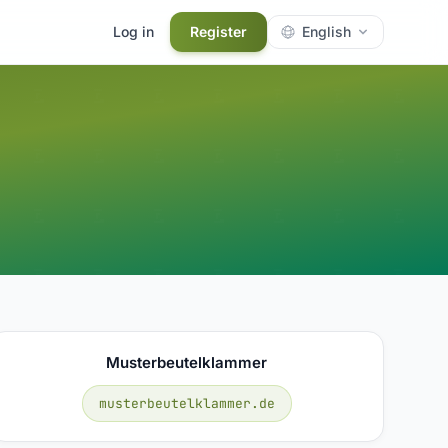
Log in
Register
English
Musterbeutelklammer
musterbeutelklammer.de