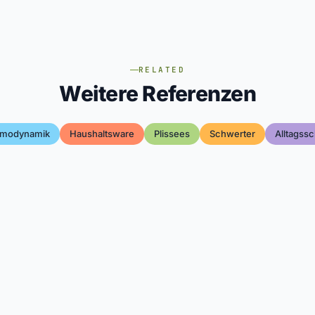
RELATED
Weitere Referenzen
rmodynamik
Haushaltsware
Plissees
Schwerter
Alltagss