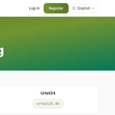
Log in
Register
English
g
Urteil24
urteil24.de