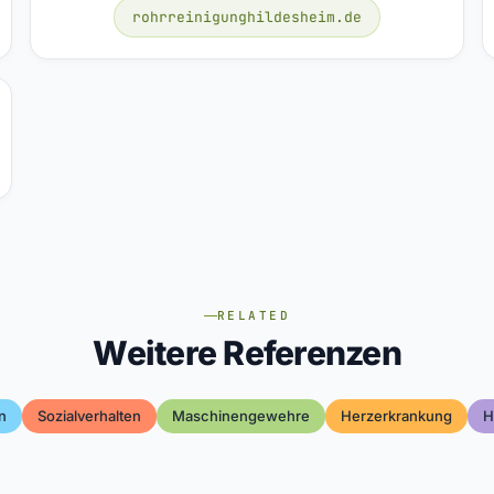
rohrreinigunghildesheim.de
RELATED
Weitere Referenzen
n
Sozialverhalten
Maschinengewehre
Herzerkrankung
H