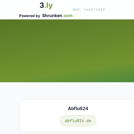
3
.ly
URL SHORTENER
Shrunken
.com
Powered by
Abfluß24
abfluß24.de