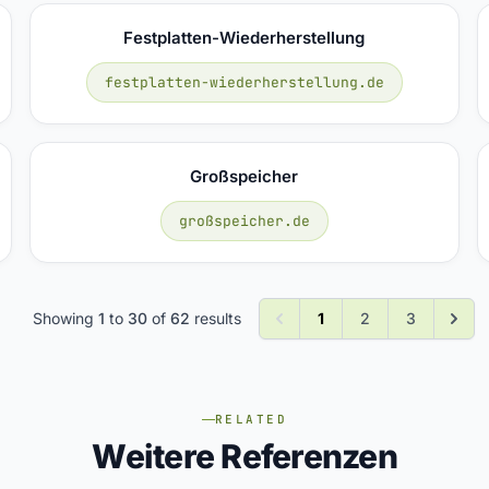
Festplatten-Wiederherstellung
festplatten-wiederherstellung.de
Großspeicher
großspeicher.de
Showing
1
to
30
of
62
results
1
2
3
RELATED
Weitere Referenzen