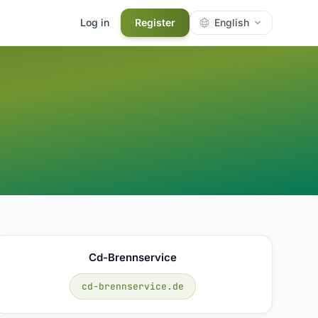
Log in
Register
English
Cd-Brennservice
cd-brennservice.de