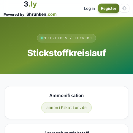
3
.ly
Log in
Register
Shrunken
.com
Powered by
REFERENCES / KEYWORD
Stickstoffkreislauf
Ammonifikation
ammonifikation.de