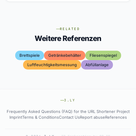
RELATED
Weitere Referenzen
Brettspiele
Getränkebehälter
Fliesenspiegel
Luftfeuchtigkeitsmessung
Abfüllanlage
3.LY
Frequently Asked Questions (FAQ) for the URL Shortener Project
Imprint
Terms & Conditions
Contact Us
Report abuse
References