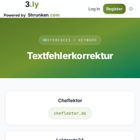
3
.ly
Log in
Register
Shrunken
.com
Powered by
REFERENCES / KEYWORD
Textfehlerkorrektur
Cheflektor
cheflektor.de