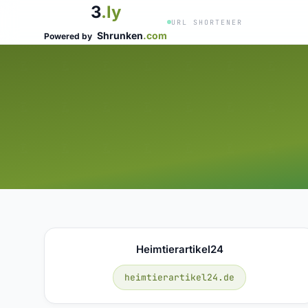
3
.ly
URL SHORTENER
Shrunken
.com
Powered by
Heimtierartikel24
heimtierartikel24.de