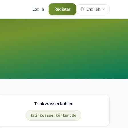
Log in
Register
English
Trinkwasserkühler
trinkwasserkühler.de