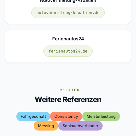
Autovermietung-Kroatien
autovermietung-kroatien.de
Ferienautos24
ferienautos24.de
RELATED
Weitere Referenzen
Fahrgeschäft
Consistency
Meisterleistung
Messing
Schlauchverbinder