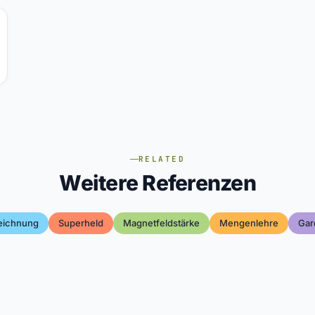
RELATED
Weitere Referenzen
eichnung
Superheld
Magnetfeldstärke
Mengenlehre
Gar