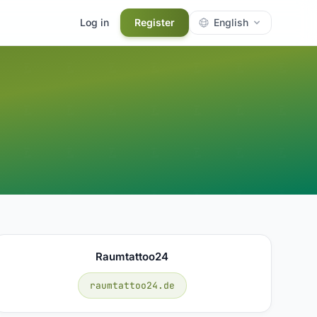
Log in
Register
English
Raumtattoo24
raumtattoo24.de