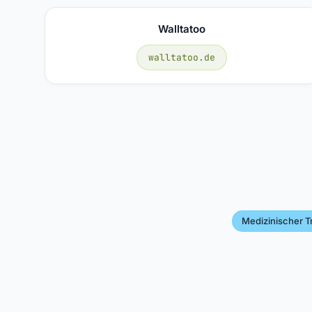
Walltatoo
walltatoo.de
Medizinischer T