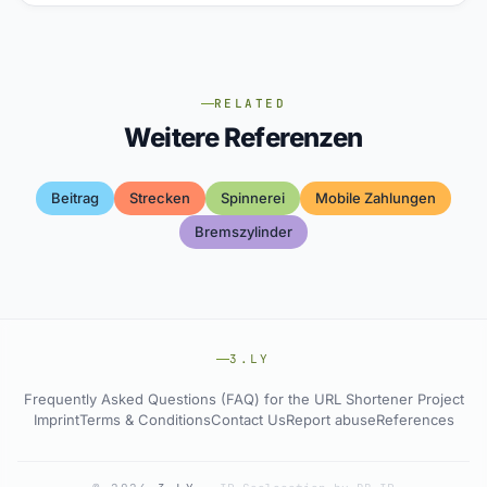
RELATED
Weitere Referenzen
Beitrag
Strecken
Spinnerei
Mobile Zahlungen
Bremszylinder
3.LY
Frequently Asked Questions (FAQ) for the URL Shortener Project
Imprint
Terms & Conditions
Contact Us
Report abuse
References