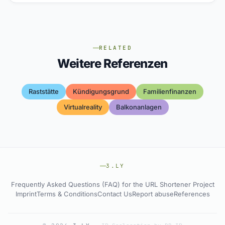
RELATED
Weitere Referenzen
Raststätte
Kündigungsgrund
Familienfinanzen
Virtualreality
Balkonanlagen
3.LY
Frequently Asked Questions (FAQ) for the URL Shortener Project
Imprint
Terms & Conditions
Contact Us
Report abuse
References