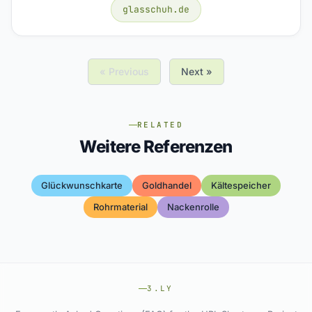
glasschuh.de
« Previous
Next »
RELATED
Weitere Referenzen
Glückwunschkarte
Goldhandel
Kältespeicher
Rohrmaterial
Nackenrolle
3.LY